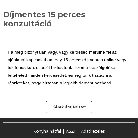
Díjmentes 15 perces
konzultáció
Ha még bizonytalan vagy, vagy kérdésed merülne fel az
ajánlattal kapcsolatban, egy 15 perces díjmentes online vagy
telefonos konzultációt biztosítunk. Ezen a beszélgetésen
felteheted minden kérdésedet, és segítünk tisztázni a
részleteket, hogy biztosan a legjobb döntést hozhasd.
Kérek árajánlatot
Konyha hátfal
|
ASZF
|
Adatkezelés