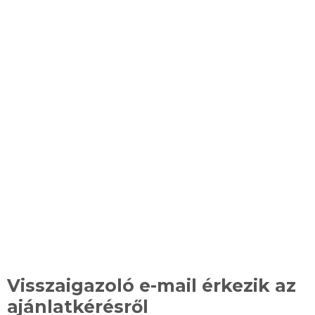
Mi történik az
ajánlatkérés után?
Visszaigazoló e-mail érkezik az
ajánlatkérésről