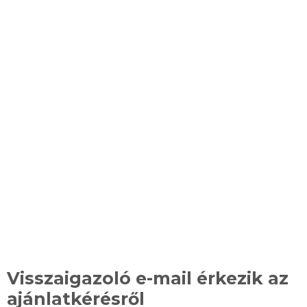
Mi történik az
ajánlatkérés után?
Visszaigazoló e-mail érkezik az
ajánlatkérésről