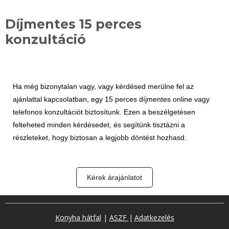
Díjmentes 15 perces
konzultáció
Ha még bizonytalan vagy, vagy kérdésed merülne fel az
ajánlattal kapcsolatban, egy 15 perces díjmentes online vagy
telefonos konzultációt biztosítunk. Ezen a beszélgetésen
felteheted minden kérdésedet, és segítünk tisztázni a
részleteket, hogy biztosan a legjobb döntést hozhasd.
Kérek árajánlatot
Konyha hátfal
|
ASZF
|
Adatkezelés