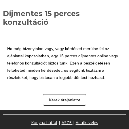
Díjmentes 15 perces
konzultáció
Ha még bizonytalan vagy, vagy kérdésed merülne fel az
ajánlattal kapcsolatban, egy 15 perces díjmentes online vagy
telefonos konzultációt biztosítunk. Ezen a beszélgetésen
felteheted minden kérdésedet, és segítünk tisztázni a
részleteket, hogy biztosan a legjobb döntést hozhasd.
Kérek árajánlatot
Konyha hátfal
|
ASZF
|
Adatkezelés