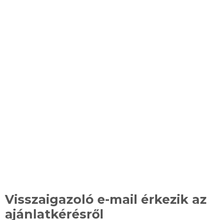
Mi történik az
ajánlatkérés után?
Visszaigazoló e-mail érkezik az
ajánlatkérésről